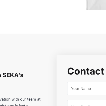
Contact
h SEKA's
vation with our team at
lutions is just a